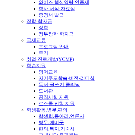
와이즈 핵심역량 인증제
학사 서식·자료실
증명서 발급
장학·학자금
장학
정부장학·학자금
국제교류
프로그램 안내
후기
취업·진로개발(YCMP)
학습지원
영어교육
자기주도학습·비전·리더십
독서·글쓰기 클리닉
도서관
공직시험 지원
로스쿨 진학 지원
학생활동.병무.편의
학생회.동아리.언론사
병무.예비군
편의.복지.기숙사