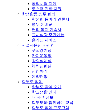
공직시험 지원
로스쿨 진학 지원
학생활동.병무.편의
학생회.동아리.언론사
병무.예비군
편의.복지.기숙사
교내식당 주간메뉴
온라인 서비스
시설사용안내·신청
풋살경기장
잔디운동장
창의설계실
체력단련실
신청하기
예약현황
학부모 참여
학부모 참여 소개
학교생활 안내
내 자녀 정보
학부모와 함께하는 교육
학부모 참여 프로그램