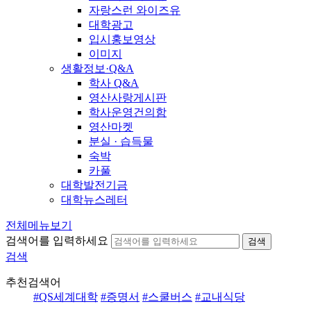
자랑스런 와이즈유
대학광고
입시홍보영상
이미지
생활정보·Q&A
학사 Q&A
영산사랑게시판
학사운영건의함
영산마켓
분실 · 습득물
숙박
카풀
대학발전기금
대학뉴스레터
전체메뉴보기
검색어를 입력하세요
검색
검색
추천검색어
#QS세계대학
#증명서
#스쿨버스
#교내식당