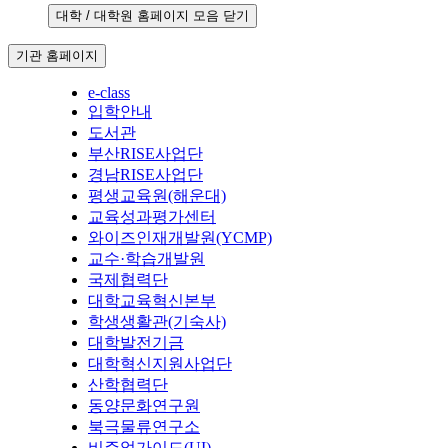
대학 / 대학원 홈페이지 모음 닫기
기관 홈페이지
e-class
입학안내
도서관
부산RISE사업단
경남RISE사업단
평생교육원(해운대)
교육성과평가센터
와이즈인재개발원(YCMP)
교수·학습개발원
국제협력단
대학교육혁신본부
학생생활관(기숙사)
대학발전기금
대학혁신지원사업단
산학협력단
동양문화연구원
북극물류연구소
비주얼가이드(UI)