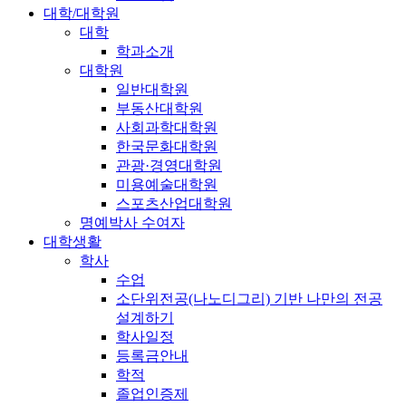
대학/대학원
대학
학과소개
대학원
일반대학원
부동산대학원
사회과학대학원
한국문화대학원
관광·경영대학원
미용예술대학원
스포츠산업대학원
명예박사 수여자
대학생활
학사
수업
소단위전공(나노디그리) 기반 나만의 전공
설계하기
학사일정
등록금안내
학적
졸업인증제