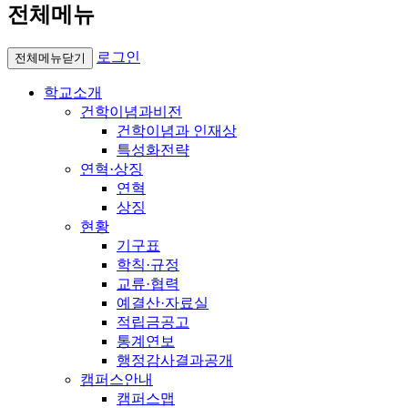
전체메뉴
로그인
전체메뉴닫기
학교소개
건학이념과비전
건학이념과 인재상
특성화전략
연혁·상징
연혁
상징
현황
기구표
학칙·규정
교류·협력
예결산·자료실
적립금공고
통계연보
행정감사결과공개
캠퍼스안내
캠퍼스맵