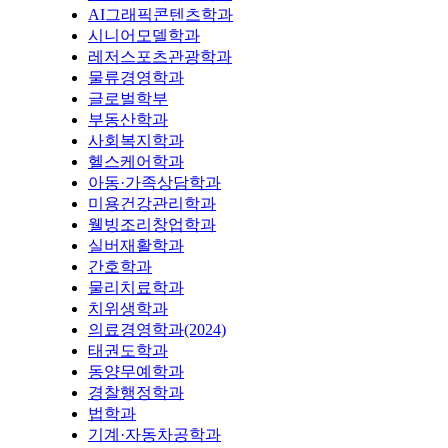
AI그래픽콘텐츠학과
시니어모델학과
레저스포츠관광학과
물류경영학과
글로벌학부
부동산학과
사회복지학과
헬스케어학과
아동·가족상담학과
미용건강관리학과
웰빙조리창업학과
실버재활학과
간호학과
물리치료학과
치위생학과
의료경영학과(2024)
태권도학과
동양무예학과
경찰행정학과
법학과
기계·자동차공학과