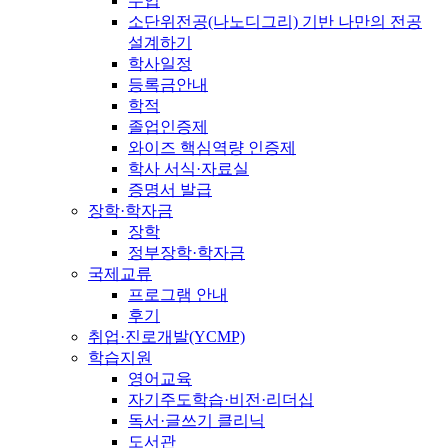
수업
소단위전공(나노디그리) 기반 나만의 전공
설계하기
학사일정
등록금안내
학적
졸업인증제
와이즈 핵심역량 인증제
학사 서식·자료실
증명서 발급
장학·학자금
장학
정부장학·학자금
국제교류
프로그램 안내
후기
취업·진로개발(YCMP)
학습지원
영어교육
자기주도학습·비전·리더십
독서·글쓰기 클리닉
도서관