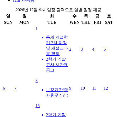
12월
선택됨
2026년 12월 학사일정 달력으로 일별 일정 제공
일
월
화
수
목
금
토
SUN
MON
TUE
WEN
THU
FRI
SAT
1
동계 계절학
기 2차 폐강
및 개설교과
2
3
4
5
목 확정
2학기 기말
고사 시간표
공고
8
6
7
9
10
11
12
보강기간(학
사휴무기간)
15
2학기 기말