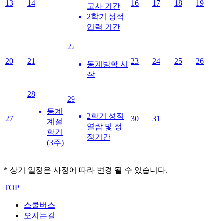
13
14
16
17
18
19
고사 기간
2학기 성적
입력 기간
22
20
21
23
24
25
26
동계방학 시
작
28
29
동계
2학기 성적
27
30
31
계절
열람 및 정
학기
정기간
(3주)
* 상기 일정은 사정에 따라 변경 될 수 있습니다.
TOP
스쿨버스
오시는길