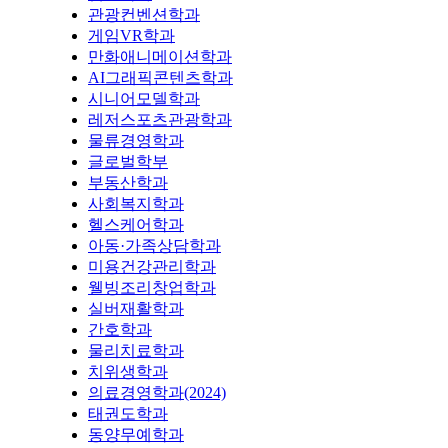
관광컨벤션학과
게임VR학과
만화애니메이션학과
AI그래픽콘텐츠학과
시니어모델학과
레저스포츠관광학과
물류경영학과
글로벌학부
부동산학과
사회복지학과
헬스케어학과
아동·가족상담학과
미용건강관리학과
웰빙조리창업학과
실버재활학과
간호학과
물리치료학과
치위생학과
의료경영학과(2024)
태권도학과
동양무예학과