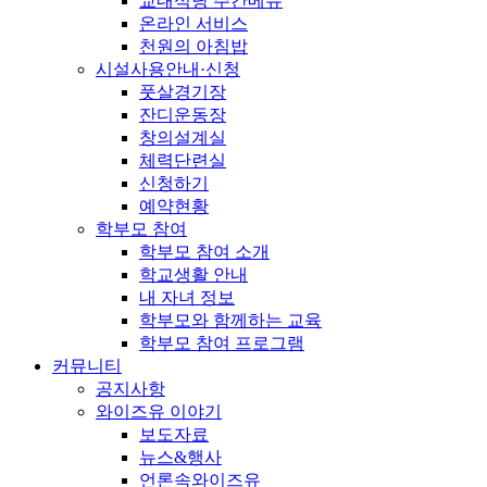
교내식당 주간메뉴
온라인 서비스
천원의 아침밥
시설사용안내·신청
풋살경기장
잔디운동장
창의설계실
체력단련실
신청하기
예약현황
학부모 참여
학부모 참여 소개
학교생활 안내
내 자녀 정보
학부모와 함께하는 교육
학부모 참여 프로그램
커뮤니티
공지사항
와이즈유 이야기
보도자료
뉴스&행사
언론속와이즈유