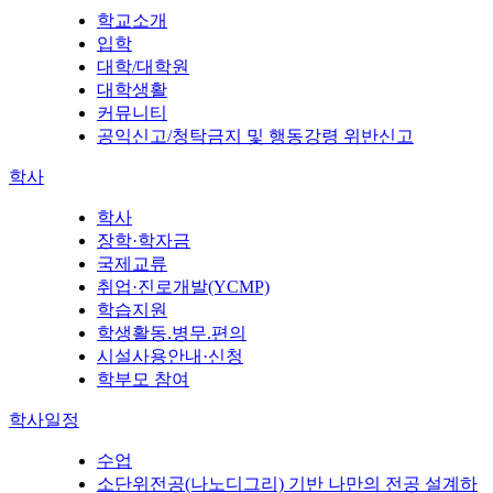
학교소개
입학
대학/대학원
대학생활
커뮤니티
공익신고/청탁금지 및 행동강령 위반신고
학사
학사
장학·학자금
국제교류
취업·진로개발(YCMP)
학습지원
학생활동.병무.편의
시설사용안내·신청
학부모 참여
학사일정
수업
소단위전공(나노디그리) 기반 나만의 전공 설계하