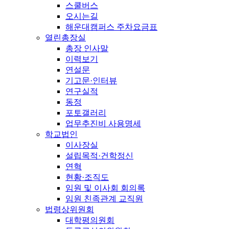
스쿨버스
오시는길
해운대캠퍼스 주차요금표
열린총장실
총장 인사말
이력보기
연설문
기고문·인터뷰
연구실적
동정
포토갤러리
업무추진비 사용명세
학교법인
이사장실
설립목적·건학정신
연혁
현황·조직도
임원 및 이사회 회의록
임원 친족관계 교직원
법령상위원회
대학평의원회