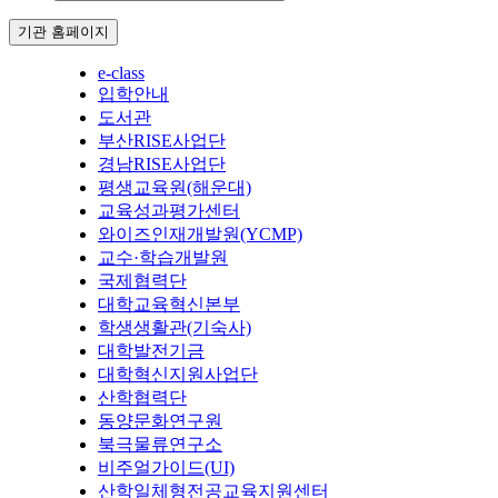
기관 홈페이지
e-class
입학안내
도서관
부산RISE사업단
경남RISE사업단
평생교육원(해운대)
교육성과평가센터
와이즈인재개발원(YCMP)
교수·학습개발원
국제협력단
대학교육혁신본부
학생생활관(기숙사)
대학발전기금
대학혁신지원사업단
산학협력단
동양문화연구원
북극물류연구소
비주얼가이드(UI)
산학일체형전공교육지원센터