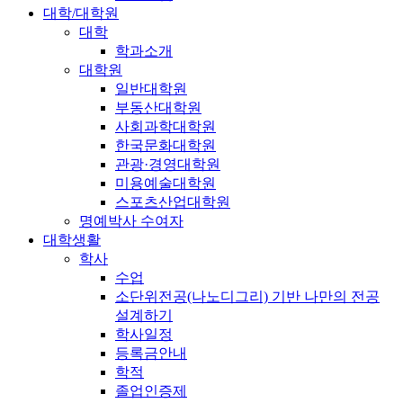
대학/대학원
대학
학과소개
대학원
일반대학원
부동산대학원
사회과학대학원
한국문화대학원
관광·경영대학원
미용예술대학원
스포츠산업대학원
명예박사 수여자
대학생활
학사
수업
소단위전공(나노디그리) 기반 나만의 전공
설계하기
학사일정
등록금안내
학적
졸업인증제