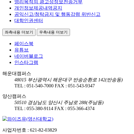
영리목적의 광고성정보전송거부
개인정보제공내역공지
공익신고/청탁금지 및 행동강령 위반신고
대학인권센터
좌측내용 더보기
우측내용 더보기
페이스북
유튜브
네이버블로그
인스타그램
해운대캠퍼스
48015
부산광역시 해운대구 반송순환로 142(반송동)
TEL :
051-540-7000
FAX :
051-543-9347
양산캠퍼스
50510
경상남도 양산시 주남로 288(주남동)
TEL :
055-380-9114
FAX :
055-366-4374
사업자번호 : 621-82-03829