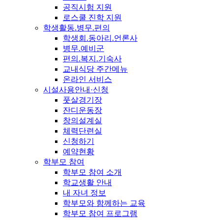
공직시험 지원
로스쿨 진학 지원
학생활동.병무.편의
학생회.동아리.언론사
병무.예비군
편의.복지.기숙사
교내식당 주간메뉴
온라인 서비스
시설사용안내·신청
풋살경기장
잔디운동장
창의설계실
체력단련실
신청하기
예약현황
학부모 참여
학부모 참여 소개
학교생활 안내
내 자녀 정보
학부모와 함께하는 교육
학부모 참여 프로그램