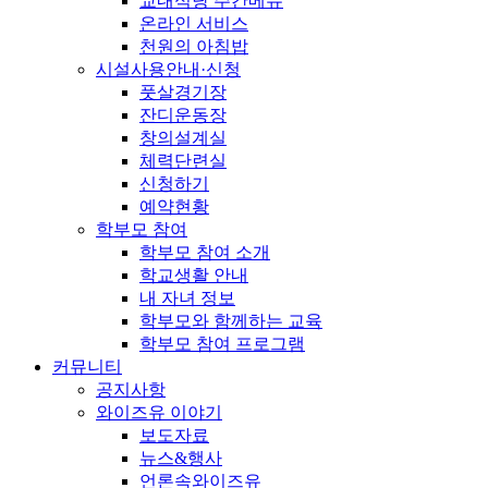
교내식당 주간메뉴
온라인 서비스
천원의 아침밥
시설사용안내·신청
풋살경기장
잔디운동장
창의설계실
체력단련실
신청하기
예약현황
학부모 참여
학부모 참여 소개
학교생활 안내
내 자녀 정보
학부모와 함께하는 교육
학부모 참여 프로그램
커뮤니티
공지사항
와이즈유 이야기
보도자료
뉴스&행사
언론속와이즈유