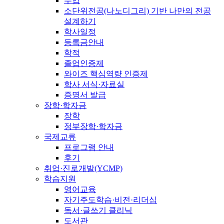
수업
소단위전공(나노디그리) 기반 나만의 전공
설계하기
학사일정
등록금안내
학적
졸업인증제
와이즈 핵심역량 인증제
학사 서식·자료실
증명서 발급
장학·학자금
장학
정부장학·학자금
국제교류
프로그램 안내
후기
취업·진로개발(YCMP)
학습지원
영어교육
자기주도학습·비전·리더십
독서·글쓰기 클리닉
도서관