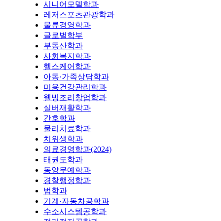
시니어모델학과
레저스포츠관광학과
물류경영학과
글로벌학부
부동산학과
사회복지학과
헬스케어학과
아동·가족상담학과
미용건강관리학과
웰빙조리창업학과
실버재활학과
간호학과
물리치료학과
치위생학과
의료경영학과(2024)
태권도학과
동양무예학과
경찰행정학과
법학과
기계·자동차공학과
수소시스템공학과