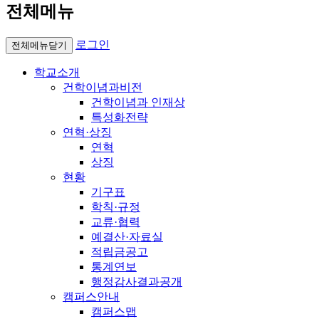
전체메뉴
로그인
전체메뉴닫기
학교소개
건학이념과비전
건학이념과 인재상
특성화전략
연혁·상징
연혁
상징
현황
기구표
학칙·규정
교류·협력
예결산·자료실
적립금공고
통계연보
행정감사결과공개
캠퍼스안내
캠퍼스맵