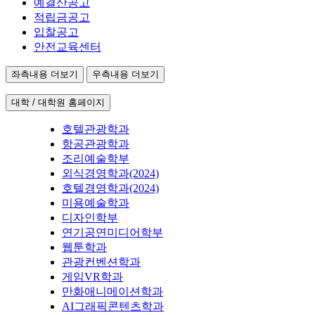
예결산공고
적립금공고
입찰공고
안전교육센터
좌측내용 더보기
우측내용 더보기
대학 / 대학원 홈페이지
호텔관광학과
항공관광학과
조리예술학부
외식경영학과(2024)
호텔경영학과(2024)
미용예술학과
디자인학부
연기공연미디어학부
웹툰학과
관광컨벤션학과
게임VR학과
만화애니메이션학과
AI그래픽콘텐츠학과