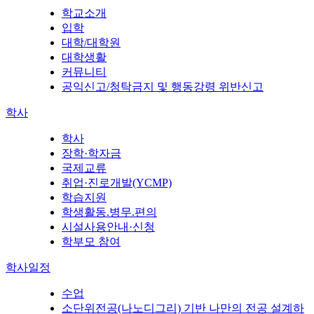
학교소개
입학
대학/대학원
대학생활
커뮤니티
공익신고/청탁금지 및 행동강령 위반신고
학사
학사
장학·학자금
국제교류
취업·진로개발(YCMP)
학습지원
학생활동.병무.편의
시설사용안내·신청
학부모 참여
학사일정
수업
소단위전공(나노디그리) 기반 나만의 전공 설계하