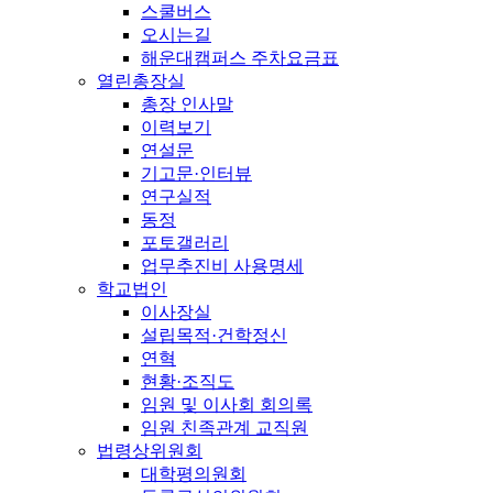
스쿨버스
오시는길
해운대캠퍼스 주차요금표
열린총장실
총장 인사말
이력보기
연설문
기고문·인터뷰
연구실적
동정
포토갤러리
업무추진비 사용명세
학교법인
이사장실
설립목적·건학정신
연혁
현황·조직도
임원 및 이사회 회의록
임원 친족관계 교직원
법령상위원회
대학평의원회