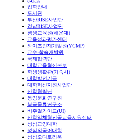
e-class
입학안내
도서관
부산RISE사업단
경남RISE사업단
평생교육원(해운대)
교육성과평가센터
와이즈인재개발원(YCMP)
교수·학습개발원
국제협력단
대학교육혁신본부
학생생활관(기숙사)
대학발전기금
대학혁신지원사업단
산학협력단
동양문화연구원
북극물류연구소
비주얼가이드(UI)
산학일체형전공교육지원센터
성심교양대학
성심외국어대학
성심오디토리움