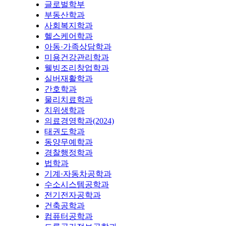
글로벌학부
부동산학과
사회복지학과
헬스케어학과
아동·가족상담학과
미용건강관리학과
웰빙조리창업학과
실버재활학과
간호학과
물리치료학과
치위생학과
의료경영학과(2024)
태권도학과
동양무예학과
경찰행정학과
법학과
기계·자동차공학과
수소시스템공학과
전기전자공학과
건축공학과
컴퓨터공학과