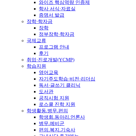
와이즈 핵심역량 인증제
학사 서식·자료실
증명서 발급
장학·학자금
장학
정부장학·학자금
국제교류
프로그램 안내
후기
취업·진로개발(YCMP)
학습지원
영어교육
자기주도학습·비전·리더십
독서·글쓰기 클리닉
도서관
공직시험 지원
로스쿨 진학 지원
학생활동.병무.편의
학생회.동아리.언론사
병무.예비군
편의.복지.기숙사