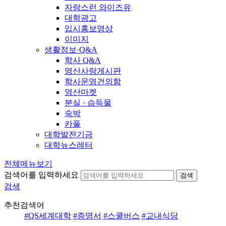
자랑스런 와이즈유
대학광고
입시홍보영상
이미지
생활정보·Q&A
학사 Q&A
영산사랑게시판
학사운영건의함
영산마켓
분실 · 습득물
숙박
카풀
대학발전기금
대학뉴스레터
전체메뉴보기
검색어를 입력하세요
검색
검색
추천검색어
#QS세계대학
#증명서
#스쿨버스
#교내식당